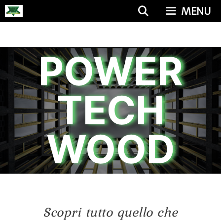
MENU
POWER
TECH
WOOD
Scopri tutto quello che